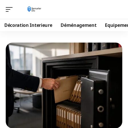
Décoration Interieure
Déménagement
Equipeme