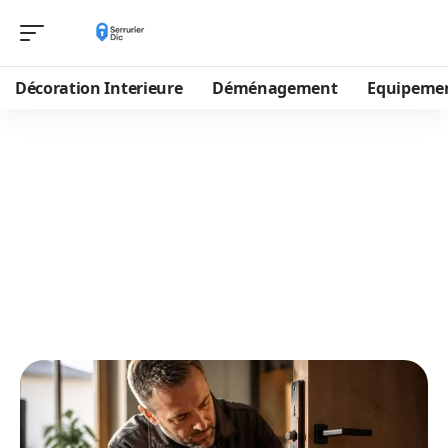
Décoration Interieure
Déménagement
Equipeme
Travaux