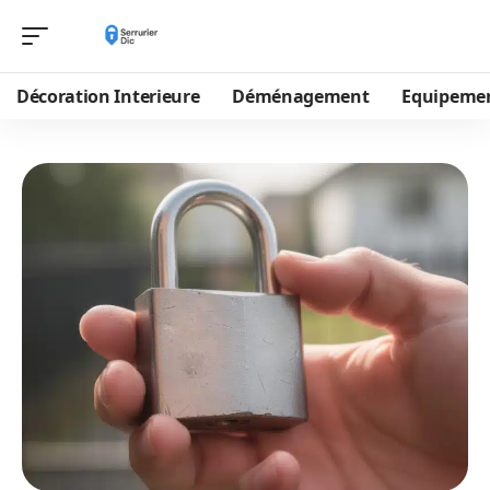
Décoration Interieure
Déménagement
Equipeme