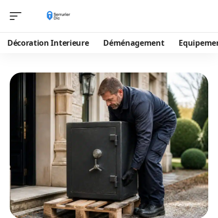
Décoration Interieure
Déménagement
Equipeme