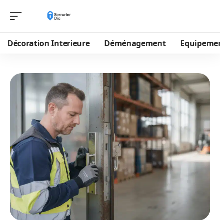
Décoration Interieure
Déménagement
Equipeme