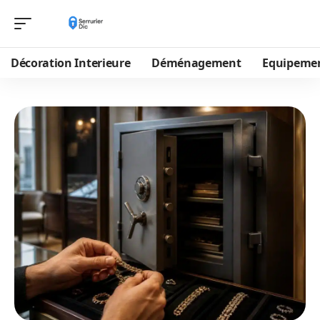
Décoration Interieure
Déménagement
Equipeme