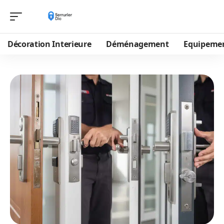
Décoration Interieure
Déménagement
Equipeme